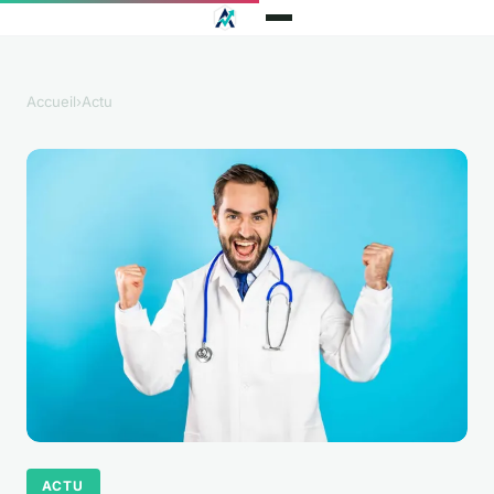
Accueil
›
Actu
ACTU