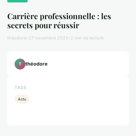
Carrière professionnelle : les
secrets pour réussir
théodore
•
27 novembre 2023
•
2 min de lecture
théodore
T
TAGS
Actu