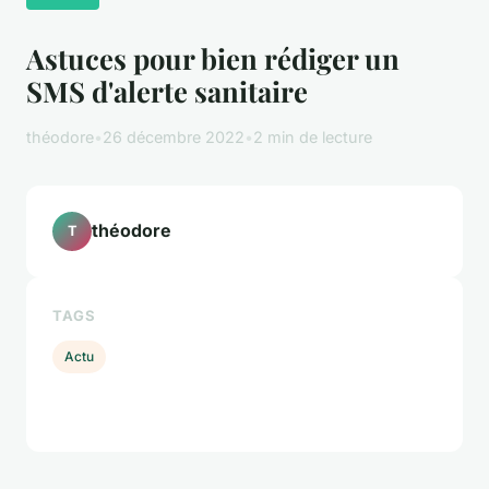
Astuces pour bien rédiger un
SMS d'alerte sanitaire
théodore
•
26 décembre 2022
•
2 min de lecture
théodore
T
TAGS
Actu