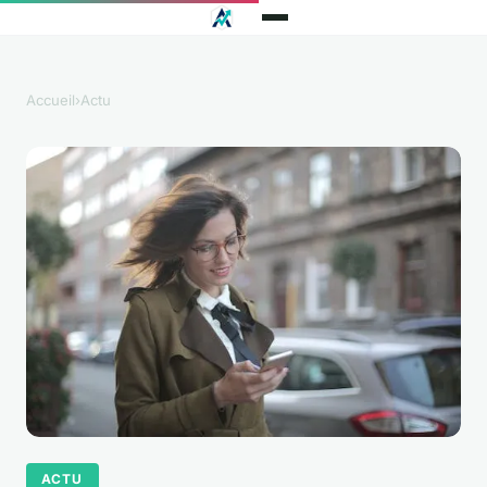
Accueil
›
Actu
ACTU