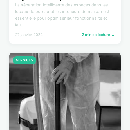
La séparation intelligente des espaces dans les
locaux de bureau et les intérieurs de maison est
essentielle pour optimiser leur fonctionnalité et
leu...
27 janvier 2024
2 min de lecture →
SERVICES