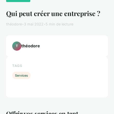
Qui peut créer une entreprise ?
théodore
•
3 mai 2022
•
5 min de lecture
théodore
T
TAGS
Services
Offrir vos services en tant