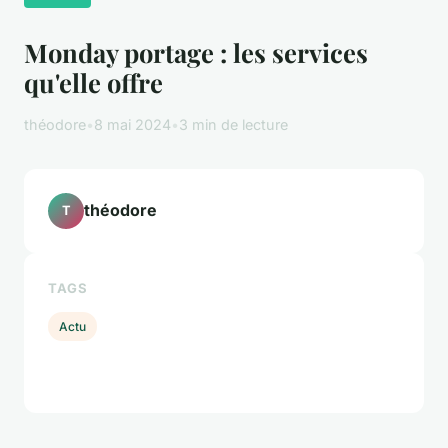
Monday portage : les services
qu'elle offre
théodore
•
8 mai 2024
•
3 min de lecture
théodore
T
TAGS
Actu