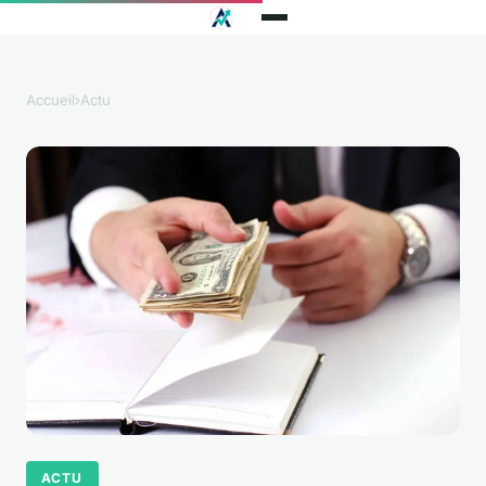
Accueil
›
Actu
ACTU