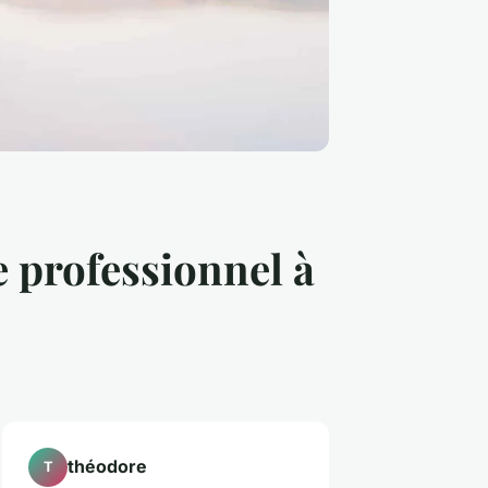
 professionnel à
théodore
T