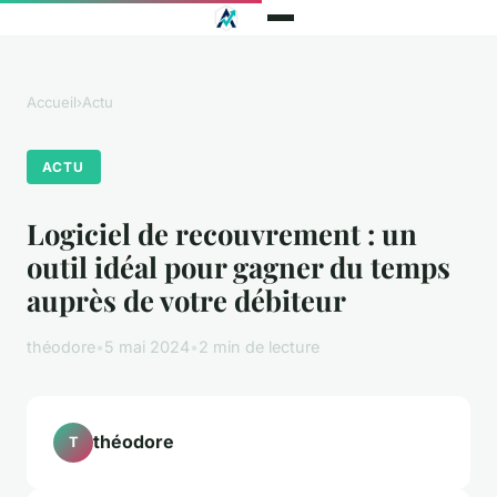
Accueil
›
Actu
ACTU
Logiciel de recouvrement : un
outil idéal pour gagner du temps
auprès de votre débiteur
théodore
•
5 mai 2024
•
2 min de lecture
théodore
T