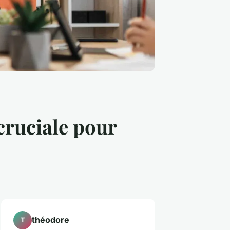
cruciale pour
théodore
T