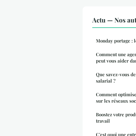
Actu — Nos aut
Monday portage : le
Comment une agenc
peut vous aider da
Que savez-vous des
salarial ?
Comment optimiser
sur les réseaux soc
Boostez votre produ
travail
C'est quoi une ent