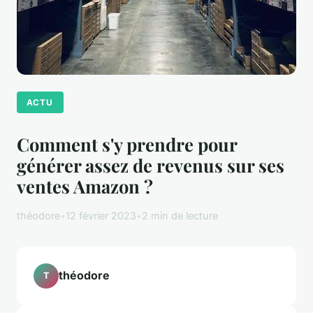
ACTU
Comment s'y prendre pour
générer assez de revenus sur ses
ventes Amazon ?
théodore
•
12 février 2023
•
2 min de lecture
théodore
T