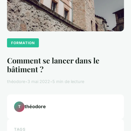
FORMATION
Comment se lancer dans le
bâtiment ?
théodore
•
3 mai 2022
•
5 min de lecture
théodore
T
TAGS