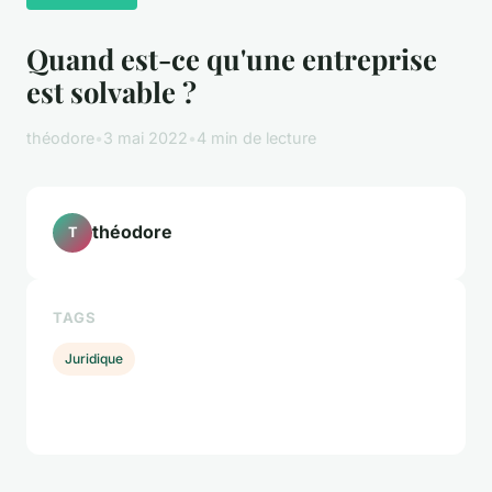
Quand est-ce qu'une entreprise
est solvable ?
théodore
•
3 mai 2022
•
4 min de lecture
théodore
T
TAGS
Juridique