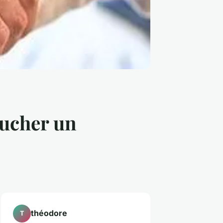
aucher un
théodore
T