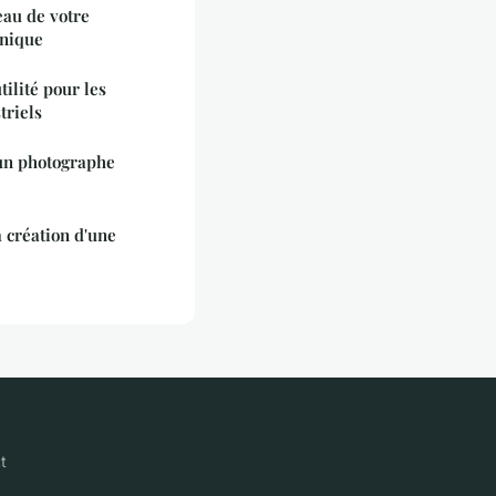
eau de votre
unique
tilité pour les
triels
 un photographe
a création d'une
t