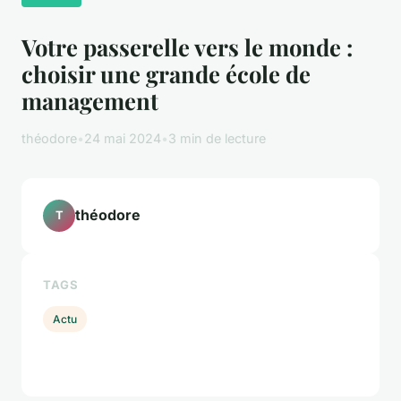
Votre passerelle vers le monde :
choisir une grande école de
management
théodore
•
24 mai 2024
•
3 min de lecture
théodore
T
TAGS
Actu