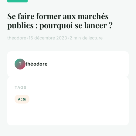
Se faire former aux marchés
publics : pourquoi se lancer ?
théodore
•
16 décembre 2023
•
2 min de lecture
théodore
T
TAGS
Actu