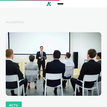
Accueil
›
Actu
ACTU