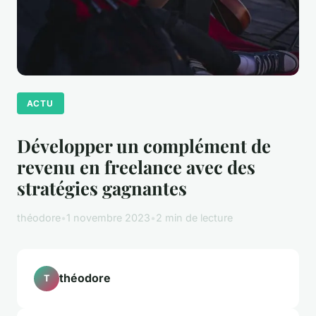
ACTU
Développer un complément de
revenu en freelance avec des
stratégies gagnantes
théodore
•
1 novembre 2023
•
2 min de lecture
théodore
T