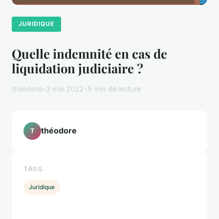
JURIDIQUE
Quelle indemnité en cas de
liquidation judiciaire ?
théodore
•
3 mai 2022
•
5 min de lecture
théodore
T
TAGS
Juridique