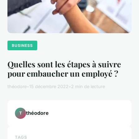
BUSINESS
Quelles sont les étapes à suivre
pour embaucher un employé ?
théodore
•
15 décembre 2022
•
2 min de lecture
théodore
T
TAGS