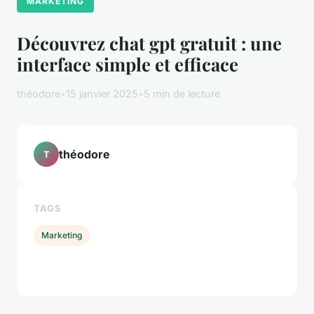
MARKETING
Découvrez chat gpt gratuit : une
interface simple et efficace
théodore
•
15 janvier 2025
•
5 min de lecture
théodore
T
TAGS
Marketing